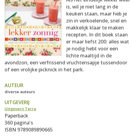
AANMELDEN
RECEPTEN
is, wil je niet lang in de
keuken staan, maar heb je
zin in verkoelende, snel en
WEEKMENU'S
makkelijk klaar te maken
recepten. In dit boek staan
er maar liefst 200: alles wat
KOOKBOEKEN
je nodig hebt voor een
lichte maaltijd in de
avondzon, een verfrissend vruchtensapje tussendoor
of een vrolijke picknick in het park.
AUTEUR
diverse auteurs
UITGEVERIJ
Uitgeverij Terra
Paperback
360 pagina's
ISBN 9789089890665