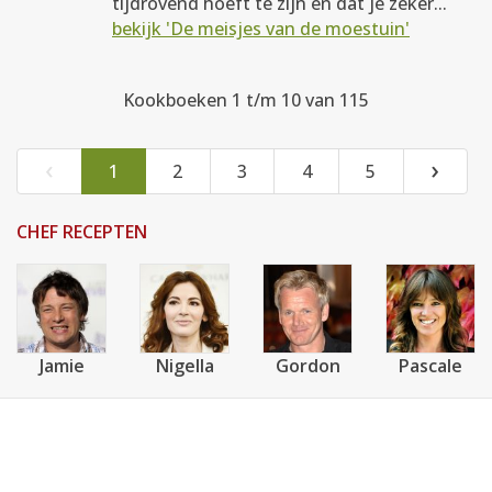
tijdrovend hoeft te zijn en dat je zeker...
bekijk 'De meisjes van de moestuin'
Kookboeken 1 t/m 10 van 115
‹
›
1
2
3
4
5
CHEF RECEPTEN
Jamie
Nigella
Gordon
Pascale