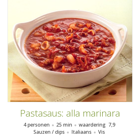
AANMELDEN
RECEPTEN
WEEKMENU'S
KOOKBOEKEN
Pastasaus: alla marinara
4 personen
25 min
waardering
7,9
Sauzen / dips
Italiaans
Vis