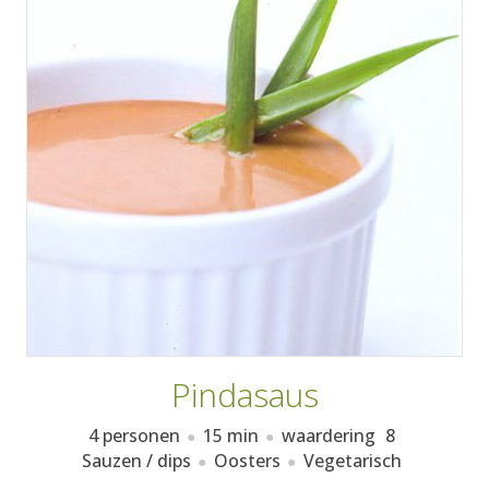
AANMELDEN
RECEPTEN
WEEKMENU'S
KOOKBOEKEN
Pindasaus
4 personen
15 min
waardering
8
Sauzen / dips
Oosters
Vegetarisch