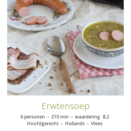
AANMELDEN
RECEPTEN
WEEKMENU'S
KOOKBOEKEN
Erwtensoep
6 personen
210 min
waardering
8,2
Hoofdgerecht
Hollands
Vlees