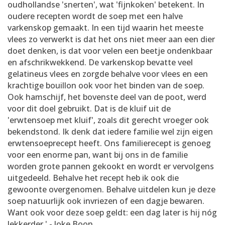
oudhollandse 'snerten', wat 'fijnkoken' betekent. In
oudere recepten wordt de soep met een halve
varkenskop gemaakt. In een tijd waarin het meeste
vlees zo verwerkt is dat het ons niet meer aan een dier
doet denken, is dat voor velen een beetje ondenkbaar
en afschrikwekkend. De varkenskop bevatte veel
gelatineus vlees en zorgde behalve voor vlees en een
krachtige bouillon ook voor het binden van de soep.
Ook hamschijf, het bovenste deel van de poot, werd
voor dit doel gebruikt. Dat is de kluif uit de
'erwtensoep met kluif', zoals dit gerecht vroeger ook
bekendstond. Ik denk dat iedere familie wel zijn eigen
erwtensoeprecept heeft. Ons familierecept is genoeg
voor een enorme pan, want bij ons in de familie
worden grote pannen gekookt en wordt er vervolgens
uitgedeeld. Behalve het recept heb ik ook die
gewoonte overgenomen. Behalve uitdelen kun je deze
soep natuurlijk ook invriezen of een dagje bewaren.
Want ook voor deze soep geldt: een dag later is hij nóg
lekkerder.' - Joke Boon