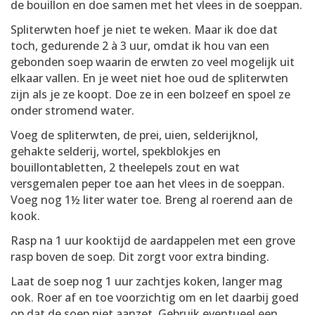
de bouillon en doe samen met het vlees in de soeppan.
Spliterwten hoef je niet te weken. Maar ik doe dat
toch, gedurende 2 à 3 uur, omdat ik hou van een
gebonden soep waarin de erwten zo veel mogelijk uit
elkaar vallen. En je weet niet hoe oud de spliterwten
zijn als je ze koopt. Doe ze in een bolzeef en spoel ze
onder stromend water.
Voeg de spliterwten, de prei, uien, selderijknol,
gehakte selderij, wortel, spekblokjes en
bouillontabletten, 2 theelepels zout en wat
versgemalen peper toe aan het vlees in de soeppan.
Voeg nog 1½ liter water toe. Breng al roerend aan de
kook.
Rasp na 1 uur kooktijd de aardappelen met een grove
rasp boven de soep. Dit zorgt voor extra binding.
Laat de soep nog 1 uur zachtjes koken, langer mag
ook. Roer af en toe voorzichtig om en let daarbij goed
op dat de soep niet aanzet. Gebruik eventueel een