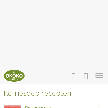
Kerriesoep recepten
INLOGGEN
HOME
Kip-kerriesoep