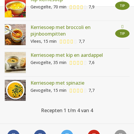
AANMELDEN
RECEPTEN
TIP
Gevogelte, 70 min
7,9
WEEKMENU'S
Kerriesoep met broccoli en
pijnboompitten
TIP
Vlees, 15 min
7,7
KOOKBOEKEN
Kerriesoep met kip en aardappel
Gevogelte, 35 min
7,6
Kerriesoep met spinazie
Gevogelte, 15 min
7,7
Recepten 1 t/m 4 van 4