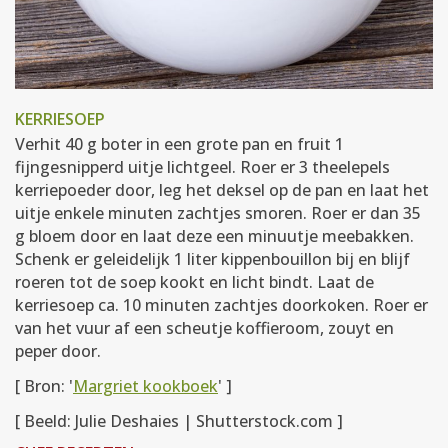
KERRIESOEP
Verhit 40 g boter in een grote pan en fruit 1
fijngesnipperd uitje lichtgeel. Roer er 3 theelepels
kerriepoeder door, leg het deksel op de pan en laat het
uitje enkele minuten zachtjes smoren. Roer er dan 35
g bloem door en laat deze een minuutje meebakken.
Schenk er geleidelijk 1 liter kippenbouillon bij en blijf
roeren tot de soep kookt en licht bindt. Laat de
kerriesoep ca. 10 minuten zachtjes doorkoken. Roer er
van het vuur af een scheutje koffieroom, zouyt en
peper door.
[ Bron: '
Margriet kookboek
' ]
[ Beeld: Julie Deshaies | Shutterstock.com ]