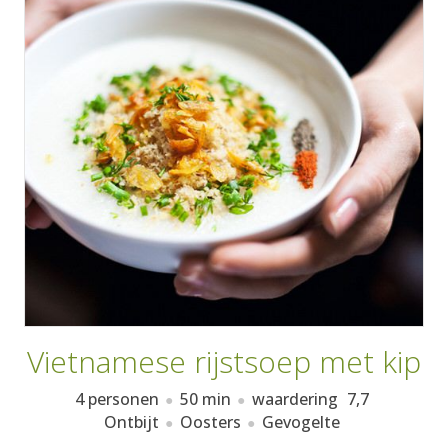
AANMELDEN
RECEPTEN
WEEKMENU'S
KOOKBOEKEN
Vietnamese rijstsoep met kip
4 personen
50 min
waardering
7,7
Ontbijt
Oosters
Gevogelte