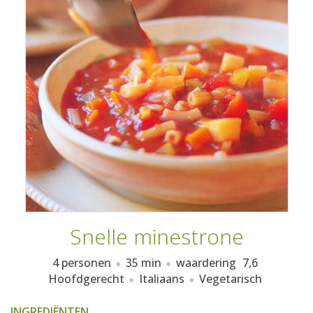
AANMELDEN
RECEPTEN
WEEKMENU'S
KOOKBOEKEN
Snelle minestrone
4 personen
35 min
waardering
7,6
Hoofdgerecht
Italiaans
Vegetarisch
INGREDIËNTEN