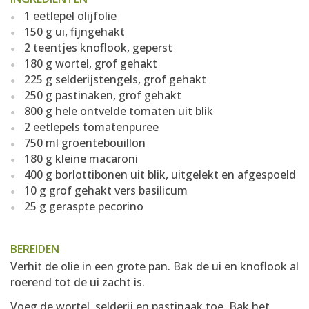
1 eetlepel olijfolie
150 g ui, fijngehakt
2 teentjes knoflook, geperst
180 g wortel, grof gehakt
225 g selderijstengels, grof gehakt
250 g pastinaken, grof gehakt
800 g hele ontvelde tomaten uit blik
2 eetlepels tomatenpuree
750 ml groentebouillon
180 g kleine macaroni
400 g borlottibonen uit blik, uitgelekt en afgespoeld
10 g grof gehakt vers basilicum
25 g geraspte pecorino
BEREIDEN
Verhit de olie in een grote pan. Bak de ui en knoflook al
roerend tot de ui zacht is.
Voeg de wortel, selderij en pastinaak toe. Bak het