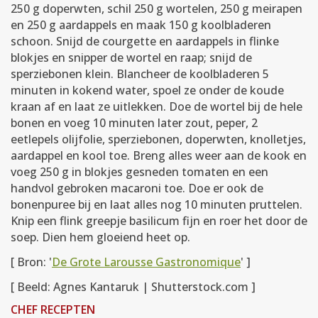
250 g doperwten, schil 250 g wortelen, 250 g meirapen
en 250 g aardappels en maak 150 g koolbladeren
schoon. Snijd de courgette en aardappels in flinke
blokjes en snipper de wortel en raap; snijd de
sperziebonen klein. Blancheer de koolbladeren 5
minuten in kokend water, spoel ze onder de koude
kraan af en laat ze uitlekken. Doe de wortel bij de hele
bonen en voeg 10 minuten later zout, peper, 2
eetlepels olijfolie, sperziebonen, doperwten, knolletjes,
aardappel en kool toe. Breng alles weer aan de kook en
voeg 250 g in blokjes gesneden tomaten en een
handvol gebroken macaroni toe. Doe er ook de
bonenpuree bij en laat alles nog 10 minuten pruttelen.
Knip een flink greepje basilicum fijn en roer het door de
soep. Dien hem gloeiend heet op.
[ Bron: '
De Grote Larousse Gastronomique
' ]
[ Beeld: Agnes Kantaruk | Shutterstock.com ]
CHEF RECEPTEN