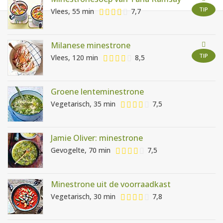
AANMELDEN
RECEPTEN
TIP
Vlees, 55 min
7,7
WEEKMENU'S
Milanese minestrone
TIP
Vlees, 120 min
8,5
KOOKBOEKEN
Groene lenteminestrone
Vegetarisch, 35 min
7,5
Jamie Oliver: minestrone
Gevogelte, 70 min
7,5
Minestrone uit de voorraadkast
Vegetarisch, 30 min
7,8