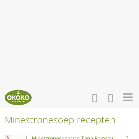
Minestronesoep recepten
INLOGGEN
HOME
Minestronesoep van Tana Ramsay