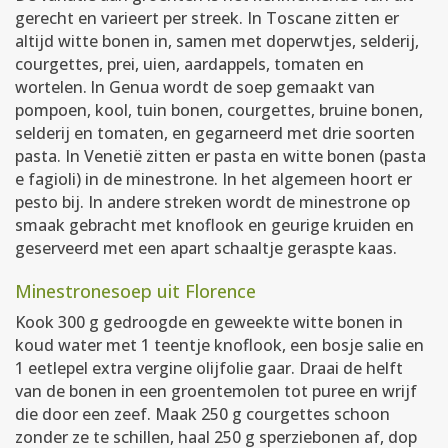
gerecht en varieert per streek. In Toscane zitten er
altijd witte bonen in, samen met doperwtjes, selderij,
courgettes, prei, uien, aardappels, tomaten en
wortelen. ln Genua wordt de soep gemaakt van
pompoen, kool, tuin bonen, courgettes, bruine bonen,
selderij en tomaten, en gegarneerd met drie soorten
pasta. In Venetië zitten er pasta en witte bonen (pasta
e fagioli) in de minestrone. In het algemeen hoort er
pesto bij. In andere streken wordt de minestrone op
smaak gebracht met knoflook en geurige kruiden en
geserveerd met een apart schaaltje geraspte kaas.
Minestronesoep uit Florence
Kook 300 g gedroogde en geweekte witte bonen in
koud water met 1 teentje knoflook, een bosje salie en
1 eetlepel extra vergine olijfolie gaar. Draai de helft
van de bonen in een groentemolen tot puree en wrijf
die door een zeef. Maak 250 g courgettes schoon
zonder ze te schillen, haal 250 g sperziebonen af, dop