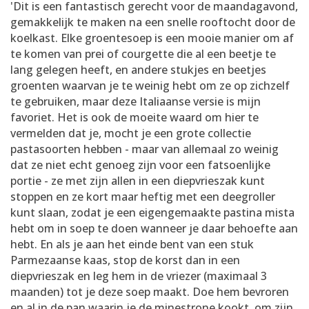
'Dit is een fantastisch gerecht voor de maandagavond,
gemakkelijk te maken na een snelle rooftocht door de
koelkast. Elke groentesoep is een mooie manier om af
te komen van prei of courgette die al een beetje te
lang gelegen heeft, en andere stukjes en beetjes
groenten waarvan je te weinig hebt om ze op zichzelf
te gebruiken, maar deze Italiaanse versie is mijn
favoriet. Het is ook de moeite waard om hier te
vermelden dat je, mocht je een grote collectie
pastasoorten hebben - maar van allemaal zo weinig
dat ze niet echt genoeg zijn voor een fatsoenlijke
portie - ze met zijn allen in een diepvrieszak kunt
stoppen en ze kort maar heftig met een deegroller
kunt slaan, zodat je een eigengemaakte pastina mista
hebt om in soep te doen wanneer je daar behoefte aan
hebt. En als je aan het einde bent van een stuk
Parmezaanse kaas, stop de korst dan in een
diepvrieszak en leg hem in de vriezer (maximaal 3
maanden) tot je deze soep maakt. Doe hem bevroren
en al in de pan waarin je de minestrone kookt, om zijn