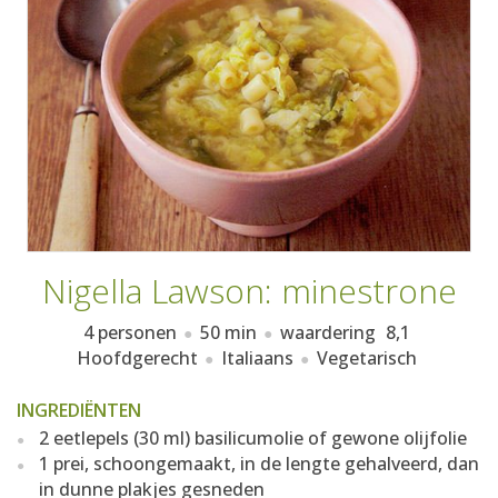
AANMELDEN
RECEPTEN
WEEKMENU'S
KOOKBOEKEN
Nigella Lawson: minestrone
4 personen
50 min
waardering
8,1
Hoofdgerecht
Italiaans
Vegetarisch
INGREDIËNTEN
2 eetlepels (30 ml) basilicumolie of gewone olijfolie
1 prei, schoongemaakt, in de lengte gehalveerd, dan
in dunne plakjes gesneden