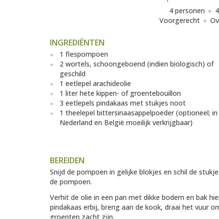
4 personen
4
Voorgerecht
Ov
INGREDIËNTEN
1 flespompoen
2 wortels, schoongeboend (indien biologisch) of
geschild
1 eetlepel arachideolie
1 liter hete kippen- of groentebouillon
3 eetlepels pindakaas met stukjes noot
1 theelepel bittersinaasappelpoeder (optioneel; in
Nederland en België moeilijk verkrijgbaar)
BEREIDEN
Snijd de pompoen in gelijke blokjes en schil de stukje
de pompoen.
Verhit de olie in een pan met dikke bodem en bak hi
pindakaas erbij, breng aan de kook, draai het vuur 
groenten zacht zijn.