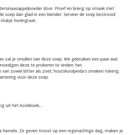
ittersinaasappelpoeder door. Proef en breng op smaak met
de soep dan glad in een blender. Serveer de soep bestrooid
stukje honingraat.
dan zal je smullen van deze soep. We gebruiken een paar wat
nmoedigen deze te proberen te vinden: het
 van zowel bitter als zoet; houtskoolpinda's smaken rokerig.
arnering voor deze soep.
g uit het kookboek...
s hemels. Ze geven troost op een regenachtige dag, maken je