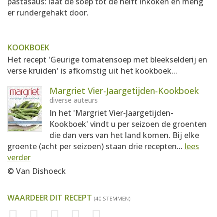
pastasaus: laat de soep tot de helft inkoken en meng
er rundergehakt door.
KOOKBOEK
Het recept 'Geurige tomatensoep met bleekselderij en
verse kruiden' is afkomstig uit het kookboek...
Margriet Vier-Jaargetijden-Kookboek
diverse auteurs
In het 'Margriet Vier-Jaargetijden-
Kookboek' vindt u per seizoen de groenten
die dan vers van het land komen. Bij elke
groente (acht per seizoen) staan drie recepten...
lees
verder
© Van Dishoeck
WAARDEER DIT RECEPT
(40 STEMMEN)