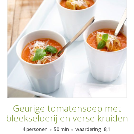
AANMELDEN
RECEPTEN
WEEKMENU'S
KOOKBOEKEN
Geurige tomatensoep met
bleekselderij en verse kruiden
4 personen
50 min
waardering
8,1