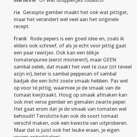
Marianne
Of wat druppeltjes tobasco!
ria
Geraspte gember maakt het ook wat pittiger,
maar het verandert wel veel aan het originele
recept.
Frank
Rode pepers is een goed idee en, zoals ik
elders ook schreef, of als je echt voor pittig gaat
een paar rawitjes. Ook kan een blikje
tomatenpuree (eerst mioteren!), maar GEEN
sambal oelek, dat maakt het veel te zuur (zit teveel
azijn in), beter is sambal peppesan of sambal
badjak die een licht zoete smaak hebben. Pas wel
op voor té pittig, waarmee je de smaak van de
tomaat kwijtraakt. Hoog op smaak afmaken kan
ook met verse gember en gemalen zwarte peper.
Het gaat erom dat je de smaak van tomaten wel
behoudt! Tenslotte kan ook de soort tomaat
verschil maken, ook een kwestie van uitproberen.
Maar dat is juist ook het leuke eraan, je eigen