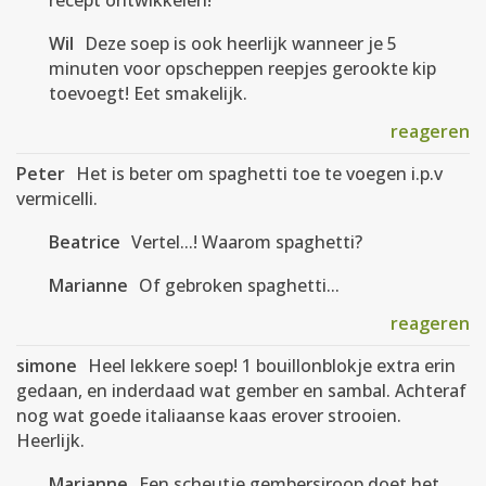
recept ontwikkelen!
Wil
Deze soep is ook heerlijk wanneer je 5
minuten voor opscheppen reepjes gerookte kip
toevoegt! Eet smakelijk.
reageren
Peter
Het is beter om spaghetti toe te voegen i.p.v
vermicelli.
Beatrice
Vertel...! Waarom spaghetti?
Marianne
Of gebroken spaghetti...
reageren
simone
Heel lekkere soep! 1 bouillonblokje extra erin
gedaan, en inderdaad wat gember en sambal. Achteraf
nog wat goede italiaanse kaas erover strooien.
Heerlijk.
Marianne
Een scheutje gembersiroop doet het