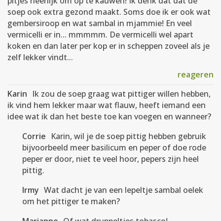
pitjes heerlijk om op te kauwen! Ik denk dat dat de
soep ook extra gezond maakt. Soms doe ik er ook wat
gembersiroop en wat sambal in mjammie! En veel
vermicelli er in... mmmmm. De vermicelli wel apart
koken en dan later per kop er in scheppen zoveel als je
zelf lekker vindt...
reageren
Karin
Ik zou de soep graag wat pittiger willen hebben,
ik vind hem lekker maar wat flauw, heeft iemand een
idee wat ik dan het beste toe kan voegen en wanneer?
Corrie
Karin, wil je de soep pittig hebben gebruik
bijvoorbeeld meer basilicum en peper of doe rode
peper er door, niet te veel hoor, pepers zijn heel
pittig.
Irmy
Wat dacht je van een lepeltje sambal oelek
om het pittiger te maken?