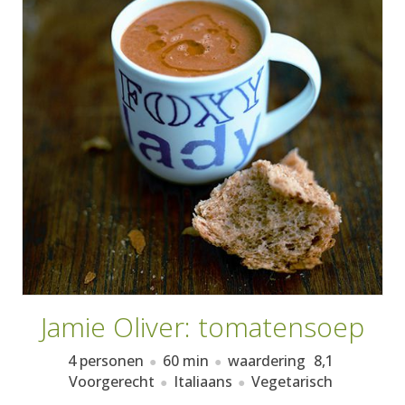
AANMELDEN
RECEPTEN
WEEKMENU'S
KOOKBOEKEN
Jamie Oliver: tomatensoep
4 personen
60 min
waardering
8,1
Voorgerecht
Italiaans
Vegetarisch