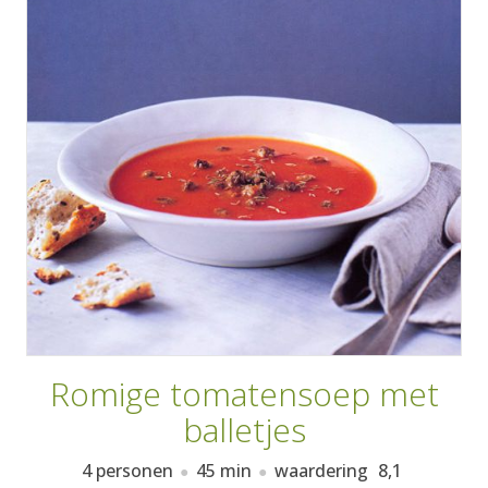
AANMELDEN
RECEPTEN
WEEKMENU'S
KOOKBOEKEN
Romige tomatensoep met
balletjes
4 personen
45 min
waardering
8,1