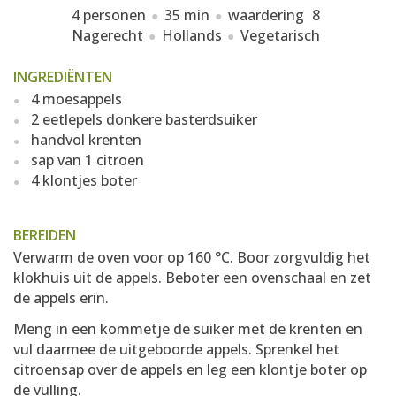
4 personen
35 min
waardering
8
Nagerecht
Hollands
Vegetarisch
INGREDIËNTEN
4 moesappels
2 eetlepels donkere basterdsuiker
handvol krenten
sap van 1 citroen
4 klontjes boter
BEREIDEN
Verwarm de oven voor op 160 °C. Boor zorgvuldig het
klokhuis uit de appels. Beboter een ovenschaal en zet
de appels erin.
Meng in een kommetje de suiker met de krenten en
vul daarmee de uitgeboorde appels. Sprenkel het
citroensap over de appels en leg een klontje boter op
de vulling.