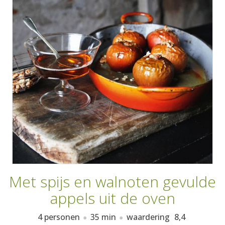
AANMELDEN
RECEPTEN
WEEKMENU'S
KOOKBOEKEN
Met spijs en walnoten gevulde
appels uit de oven
4 personen
35 min
waardering
8,4