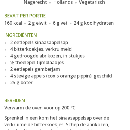
Nagerecht
Hollands
Vegetarisch
BEVAT PER PORTIE
160 kcal
2 g eiwit
6 g vet
24 g koolhydraten
INGREDIËNTEN
2 eetlepels sinaasappelsap
4 bitterkoekjes, verkruimeld
4 gedroogde abrikozen, in stukjes
½ theelepel tijmblaadjes
2 eetlepels gemberjam
4 stevige appels (cox's orange pippin), geschild
25 g boter
BEREIDEN
Verwarm de oven voor op 200 °C.
Sprenkel in een kom het sinaasappelsap over de
verkruimelde bitterkoekjes. Schep de abrikozen,