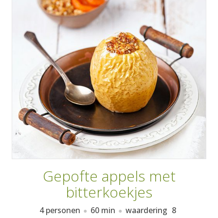
AANMELDEN
RECEPTEN
WEEKMENU'S
KOOKBOEKEN
Gepofte appels met
bitterkoekjes
4 personen
60 min
waardering
8