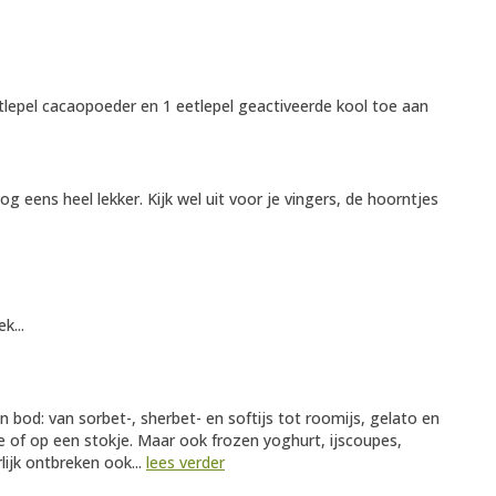
epel cacaopoeder en 1 eetlepel geactiveerde kool toe aan
g eens heel lekker. Kijk wel uit voor je vingers, de hoorntjes
k...
 aan bod: van sorbet-, sherbet- en softijs tot roomijs, gelato en
kje of op een stokje. Maar ook frozen yoghurt, ijscoupes,
lijk ontbreken ook...
lees verder