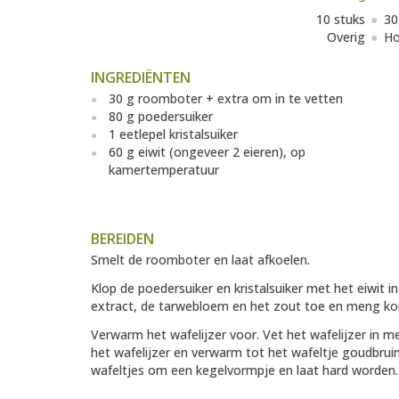
10 stuks
30
Overig
Ho
INGREDIËNTEN
30 g roomboter + extra om in te vetten
80 g poedersuiker
1 eetlepel kristalsuiker
60 g eiwit (ongeveer 2 eieren), op
kamertemperatuur
BEREIDEN
Smelt de roomboter en laat afkoelen.
Klop de poedersuiker en kristalsuiker met het eiwit i
extract, de tarwebloem en het zout toe en meng ko
Verwarm het wafelijzer voor. Vet het wafelijzer in m
het wafelijzer en verwarm tot het wafeltje goudbruin 
wafeltjes om een kegelvormpje en laat hard worden.