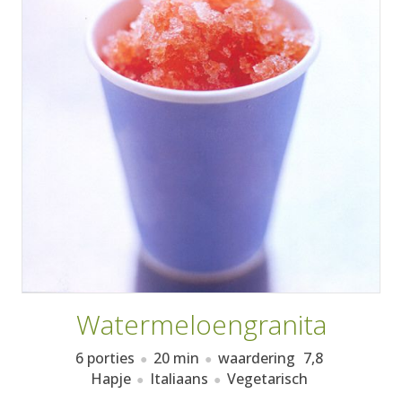
AANMELDEN
RECEPTEN
WEEKMENU'S
KOOKBOEKEN
Watermeloengranita
6 porties
20 min
waardering
7,8
Hapje
Italiaans
Vegetarisch