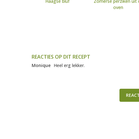
Haagse bluf
Zomerse perziken uit 
oven
REACTIES OP DIT RECEPT
Monique
Heel erg lekker.
REAC