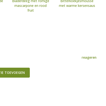
de
Bladerdeeg met romige
Bitterkoekjesmousse
mascarpone en rood
met warme kersensaus
fruit
reageren
TIE TOEVOEGEN