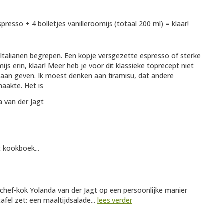
presso + 4 bolletjes vanilleroomijs (totaal 200 ml) = klaar!
 Italianen begrepen. Een kopje versgezette espresso of sterke
js erin, klaar! Meer heb je voor dit klassieke toprecept niet
i aan geven. Ik moest denken aan tiramisu, dat andere
maakte. Het is
a van der Jagt
t kookboek...
ft chef-kok Yolanda van der Jagt op een persoonlijke manier
afel zet: een maaltijdsalade...
lees verder