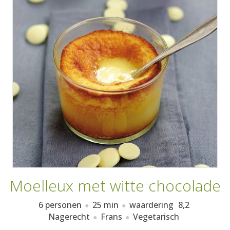
AANMELDEN
RECEPTEN
WEEKMENU'S
KOOKBOEKEN
Moelleux met witte chocolade
6 personen
25 min
waardering
8,2
Nagerecht
Frans
Vegetarisch