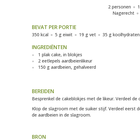
2 personen
1
Nagerecht
BEVAT PER PORTIE
350 kcal
5 g eiwit
19 g vet
35 g koolhydraten
INGREDIËNTEN
1 plak cake, in blokjes
2 eetlepels aardbeienlikeur
150 g aardbeien, gehalveerd
BEREIDEN
Besprenkel de cakeblokjes met de likeur. Verdeel de 
Klop de slagroom met de suiker stijf. Verdeel eerst 
de aardbeien in de slagroom.
BRON