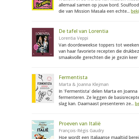
allemaal samen op jouw bord. Soulfood 
die van Mission Masala een echte...
beki
De tafel van Lorentia
Lorentia Veppi
Van doordeweekse toppers tot weekendkl
van haar favoriete recepten die drukbe
smaakvolle gerechten die je gezin keer 
Fermentista
Marta & Joanna Klejman
In 'Fermentista' delen Marta en Joanna
fermenteren. Ze leggen de basisrecepten
slag kan. Daarnaast presenteren ze...
be
Proeven van Italië
François-Régis Gaudry
Hoe wordt een Italiaanse maaltijd bere