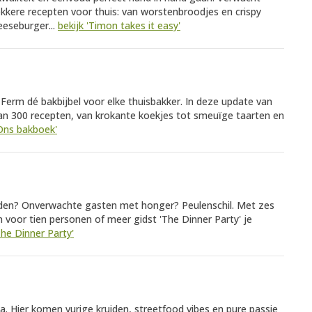
kkere recepten voor thuis: van worstenbroodjes en crispy
eeseburger...
bekijk 'Timon takes it easy'
 Ferm dé bakbijbel voor elke thuisbakker. In deze update van
 dan 300 recepten, van krokante koekjes tot smeuïge taarten en
'Ons bakboek'
nden? Onverwachte gasten met honger? Peulenschil. Met zes
 voor tien personen of meer gidst 'The Dinner Party' je
The Dinner Party'
. Hier komen vurige kruiden, streetfood vibes en pure passie