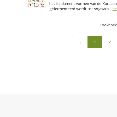
het fundament vormen van de Koreaans
gefermenteerd wordt tot sojasaus...
be
Kookboeke
‹
1
2