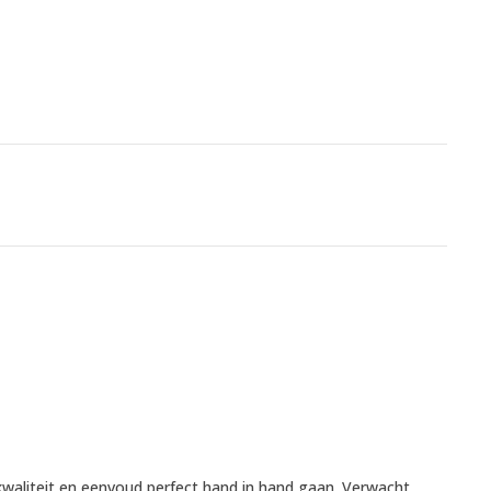
kwaliteit en eenvoud perfect hand in hand gaan. Verwacht