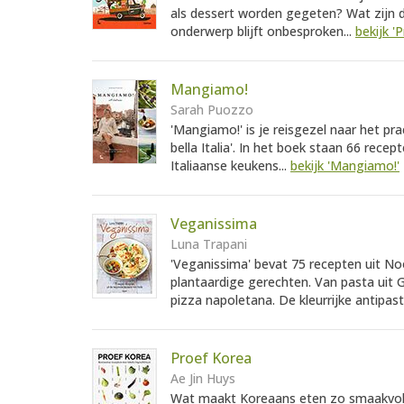
als dessert worden gegeten? Wat zijn d
onderwerp blijft onbesproken...
bekijk '
Mangiamo!
Sarah Puozzo
'Mangiamo!' is je reisgezel naar het pra
bella Italia'. In het boek staan 66 rec
Italiaanse keukens...
bekijk 'Mangiamo!'
Veganissima
Luna Trapani
'Veganissima' bevat 75 recepten uit Noo
plantaardige gerechten. Van pasta uit
pizza napoletana. De kleurrijke antipasti
Proef Korea
Ae Jin Huys
Wat maakt Koreaans eten zo smaakvol? 