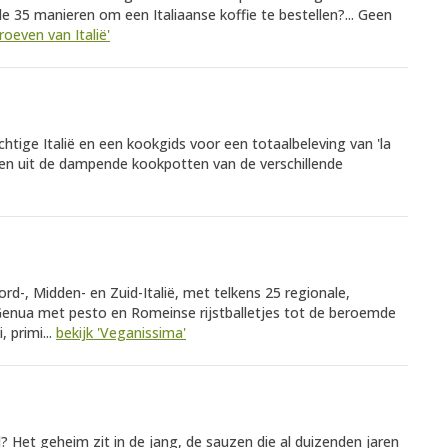
e 35 manieren om een Italiaanse koffie te bestellen?... Geen
Proeven van Italië'
chtige Italië en een kookgids voor een totaalbeleving van 'la
epten uit de dampende kookpotten van de verschillende
rd-, Midden- en Zuid-Italië, met telkens 25 regionale,
 Genua met pesto en Romeinse rijstballetjes tot de beroemde
, primi...
bekijk 'Veganissima'
Het geheim zit in de jang, de sauzen die al duizenden jaren