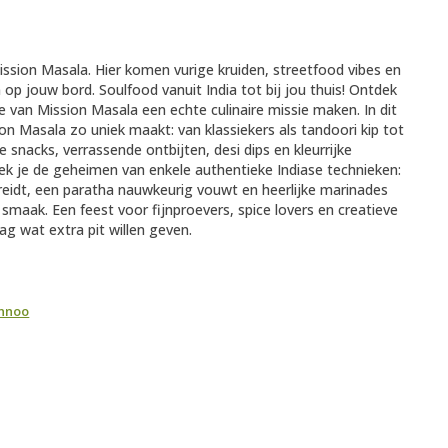
ssion Masala. Hier komen vurige kruiden, streetfood vibes en
op jouw bord. Soulfood vanuit India tot bij jou thuis! Ontdek
 van Mission Masala een echte culinaire missie maken. In dit
ion Masala zo uniek maakt: van klassiekers als tandoori kip tot
se snacks, verrassende ontbijten, desi dips en kleurrijke
k je de geheimen van enkele authentieke Indiase technieken:
ereidt, een paratha nauwkeurig vouwt en heerlijke marinades
smaak. Een feest voor fijnproevers, spice lovers en creatieve
g wat extra pit willen geven.
annoo