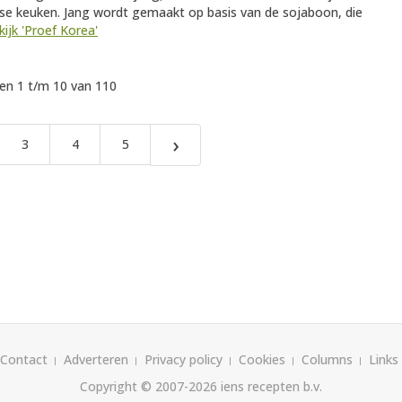
e keuken. Jang wordt gemaakt op basis van de sojaboon, die
kijk 'Proef Korea'
n 1 t/m 10 van 110
›
3
4
5
Contact
Adverteren
Privacy policy
Cookies
Columns
Links
Copyright © 2007-2026
iens recepten b.v.