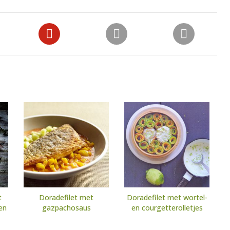
t
Doradefilet met
Doradefilet met wortel-
en
gazpachosaus
en courgetterolletjes