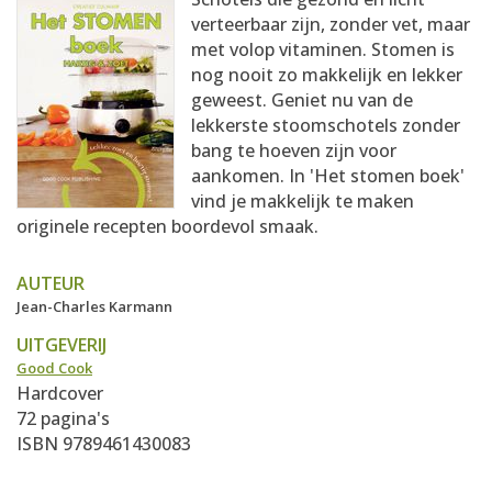
AANMELDEN
RECEPTEN
verteerbaar zijn, zonder vet, maar
met volop vitaminen. Stomen is
nog nooit zo makkelijk en lekker
WEEKMENU'S
geweest. Geniet nu van de
lekkerste stoomschotels zonder
bang te hoeven zijn voor
KOOKBOEKEN
aankomen. In 'Het stomen boek'
vind je makkelijk te maken
originele recepten boordevol smaak.
AUTEUR
Jean-Charles Karmann
UITGEVERIJ
Good Cook
Hardcover
72 pagina's
ISBN 9789461430083