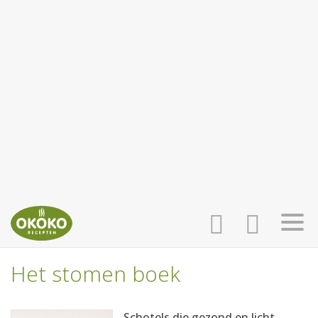
Het stomen boek
INLOGGEN
HOME
Schotels die gezond en licht