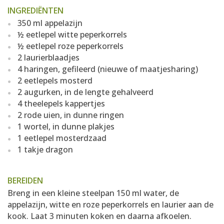
INGREDIËNTEN
350 ml appelazijn
½ eetlepel witte peperkorrels
½ eetlepel roze peperkorrels
2 laurierblaadjes
4 haringen, gefileerd (nieuwe of maatjesharing)
2 eetlepels mosterd
2 augurken, in de lengte gehalveerd
4 theelepels kappertjes
2 rode uien, in dunne ringen
1 wortel, in dunne plakjes
1 eetlepel mosterdzaad
1 takje dragon
BEREIDEN
Breng in een kleine steelpan 150 ml water, de
appelazijn, witte en roze peperkorrels en laurier aan de
kook. Laat 3 minuten koken en daarna afkoelen.