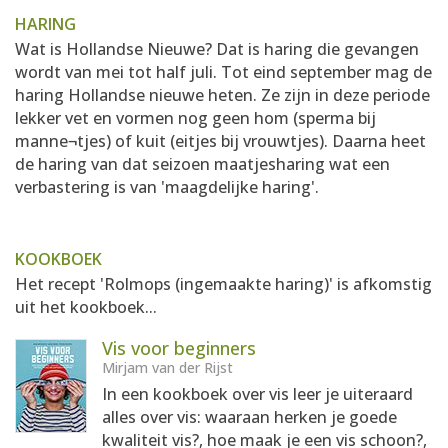
HARING
Wat is Hollandse Nieuwe? Dat is haring die gevangen
wordt van mei tot half juli. Tot eind september mag de
haring Hollandse nieuwe heten. Ze zijn in deze periode
lekker vet en vormen nog geen hom (sperma bij
manne¬tjes) of kuit (eitjes bij vrouwtjes). Daarna heet
de haring van dat seizoen maatjesharing wat een
verbastering is van 'maagdelijke haring'.
KOOKBOEK
Het recept 'Rolmops (ingemaakte haring)' is afkomstig
uit het kookboek...
Vis voor beginners
Mirjam van der Rijst
In een kookboek over vis leer je uiteraard
alles over vis: waaraan herken je goede
kwaliteit vis?, hoe maak je een vis schoon?,