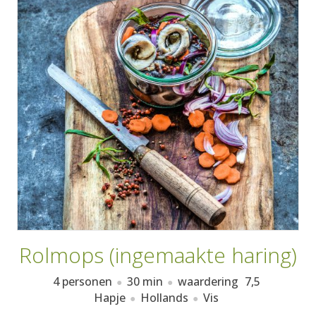
AANMELDEN
RECEPTEN
WEEKMENU'S
KOOKBOEKEN
Rolmops (ingemaakte haring)
4 personen
30 min
waardering
7,5
Hapje
Hollands
Vis