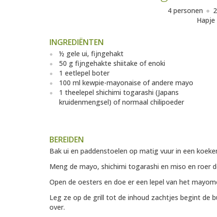
4 personen
2
Hapje
INGREDIËNTEN
½ gele ui, fijngehakt
50 g fijngehakte shiitake of enoki
1 eetlepel boter
100 ml kewpie-mayonaise of andere mayo
1 theelepel shichimi togarashi (Japans
kruidenmengsel) of normaal chilipoeder
BEREIDEN
Bak ui en paddenstoelen op matig vuur in een koeke
Meng de mayo, shichimi togarashi en miso en roer d
Open de oesters en doe er een lepel van het mayom
Leg ze op de grill tot de inhoud zachtjes begint de 
over.