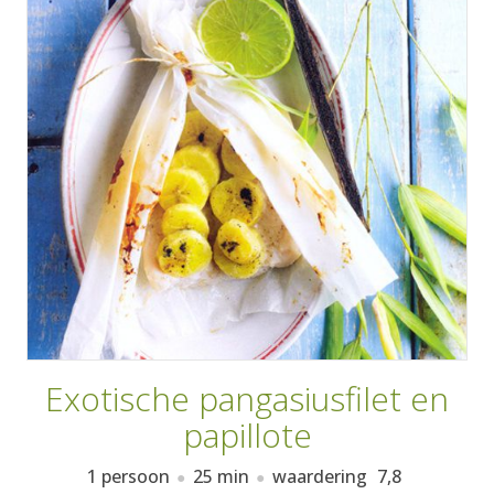
AANMELDEN
RECEPTEN
WEEKMENU'S
KOOKBOEKEN
Exotische pangasiusfilet en
papillote
1 persoon
25 min
waardering
7,8