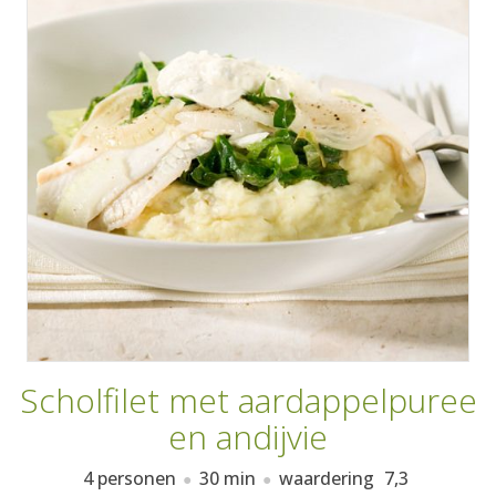
AANMELDEN
RECEPTEN
WEEKMENU'S
KOOKBOEKEN
Scholfilet met aardappelpuree
en andijvie
4 personen
30 min
waardering
7,3