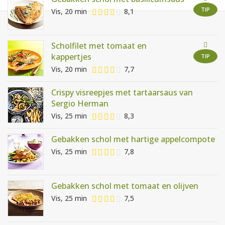
AANMELDEN
RECEPTEN
TIP
Vis, 20 min
8,1
WEEKMENU'S
Scholfilet met tomaat en
kappertjes
TIP
Vis, 20 min
7,7
KOOKBOEKEN
Crispy visreepjes met tartaarsaus van
Sergio Herman
Vis, 25 min
8,3
Gebakken schol met hartige appelcompote
Vis, 25 min
7,8
Gebakken schol met tomaat en olijven
Vis, 25 min
7,5