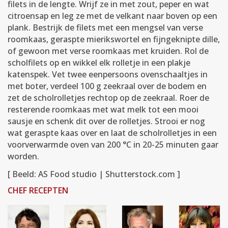
filets in de lengte. Wrijf ze in met zout, peper en wat
citroensap en leg ze met de velkant naar boven op een
plank. Bestrijk de filets met een mengsel van verse
roomkaas, geraspte mierikswortel en fijngeknipte dille,
of gewoon met verse roomkaas met kruiden. Rol de
scholfilets op en wikkel elk rolletje in een plakje
katenspek. Vet twee eenpersoons ovenschaaltjes in
met boter, verdeel 100 g zeekraal over de bodem en
zet de scholrolletjes rechtop op de zeekraal. Roer de
resterende roomkaas met wat melk tot een mooi
sausje en schenk dit over de rolletjes. Strooi er nog
wat geraspte kaas over en laat de scholrolletjes in een
voorverwarmde oven van 200 °C in 20-25 minuten gaar
worden.
[ Beeld: AS Food studio | Shutterstock.com ]
CHEF RECEPTEN