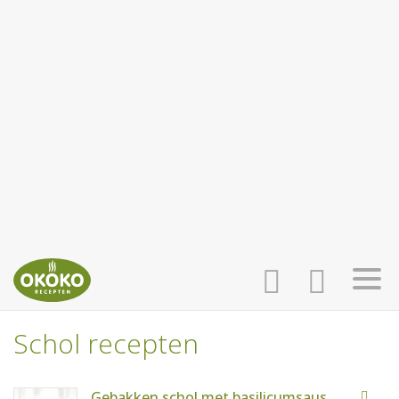
Schol recepten
INLOGGEN
HOME
Gebakken schol met basilicumsaus