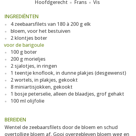
Hoofdgerecht
Frans
Vis
INGREDIËNTEN
4 zeebaarsfilets van 180 à 200 g elk
bloem, voor het bestuiven
2 klontjes boter
voor de barigoule
100 g boter
200 g morieljes
2 sjalotjes, in ringen
1 teentje knoflook, in dunne plakjes (desgewenst)
2 wortels, in plakjes, gekookt
8 miniartisjokken, gekookt
1 bosje peterselie, alleen de blaadjes, grof gehakt
100 ml olijfolie
BEREIDEN
Wentel de zeebaarsfilets door de bloem en schud
overtollige bloem af. Gooi overgebleven bloem weg en