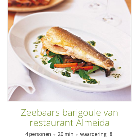
AANMELDEN
RECEPTEN
WEEKMENU'S
KOOKBOEKEN
Zeebaars barigoule van
restaurant Almeida
4 personen
20 min
waardering
8