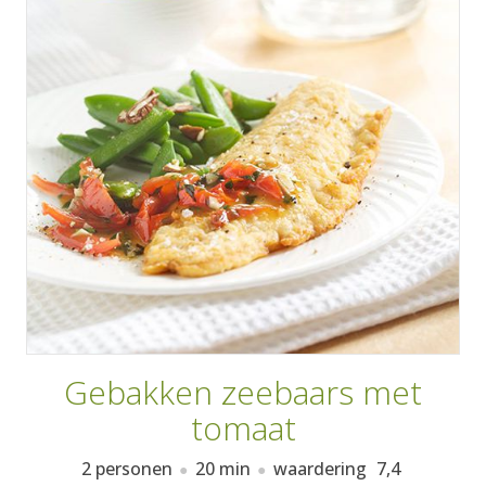
AANMELDEN
RECEPTEN
WEEKMENU'S
KOOKBOEKEN
Gebakken zeebaars met
tomaat
2 personen
20 min
waardering
7,4