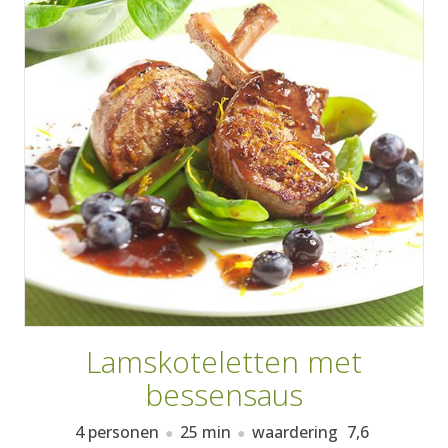
AANMELDEN
RECEPTEN
WEEKMENU'S
KOOKBOEKEN
Lamskoteletten met
bessensaus
4 personen
25 min
waardering
7,6