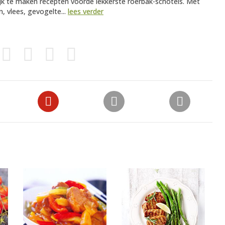
ijk te maken recepten voorde lekkerste roerbak-schotels. Met
, vlees, gevogelte...
lees verder