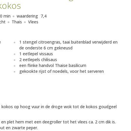
kokos
0 min
waardering
7,4
cht
Thais
Vlees
e
1 stengel citroengras, taai buitenblad verwijderd en
de onderste 6 cm gekneusd
1 eetlepel vissaus
2 eetlepels chilisaus
een flinke handvol Thaise basilicum
gekookte rijst of noedels, voor het serveren
e kokos op hoog vuur in de droge wok tot de kokos goudgeel
 en plet hem met een deegroller tot het vlees ca. 2 cm dik is.
out en zwarte peper.