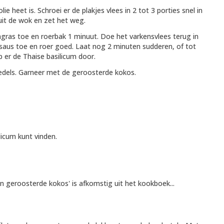
e heet is. Schroei er de plakjes vlees in 2 tot 3 porties snel in
 uit de wok en zet het weg.
ngras toe en roerbak 1 minuut. Doe het varkensvlees terug in
isaus toe en roer goed. Laat nog 2 minuten sudderen, of tot
 er de Thaise basilicum door.
oedels. Garneer met de geroosterde kokos.
licum kunt vinden.
en geroosterde kokos' is afkomstig uit het kookboek...