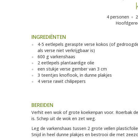
4 personen
2
Hoofdgere
INGREDIËNTEN
4-5 eetlepels geraspte verse kokos (of gedroogd
als verse niet verkrijgbaar is)
600 g varkenshaas
2 eetlepels plantaardige olie
een stukje verse gember van 3 cm
3 teentjes knoflook, in dunne plakjes
4 verse rawit chilipepers
BEREIDEN
Verhit een wok of grote koekenpan voor. Roerbak d
is. Schep uit de wok en zet weg.
Leg de varkenshaas tussen 2 grote vellen plasticfolie
Snijd in heel dunne plakjes en bestrooi die met zeez