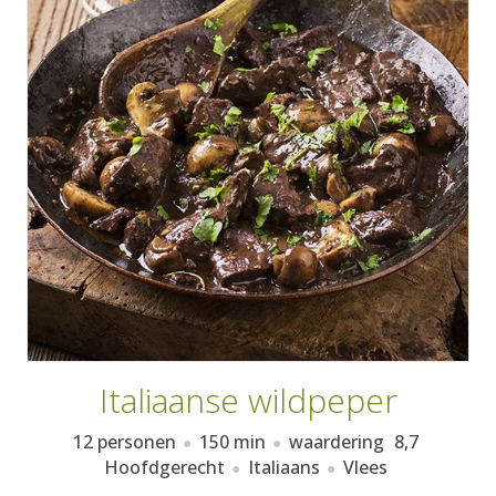
AANMELDEN
RECEPTEN
WEEKMENU'S
KOOKBOEKEN
Italiaanse wildpeper
12 personen
150 min
waardering
8,7
Hoofdgerecht
Italiaans
Vlees