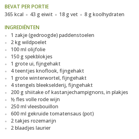
BEVAT PER PORTIE
365 kcal
43 g eiwit
18 g vet
8 g koolhydraten
INGREDIËNTEN
1 zakje (gedroogde) paddenstoelen
2 kg wildpoelet
100 ml olijfolie
150 g spekblokjes
1 grote ui, fijngehakt
4 teentjes knoflook, fijngehakt
1 grote winterwortel, fijngehakt
4 stengels bleekselderij, fijngehakt
200 g shiitake of kastanjechampignons, in plakjes
½ fles volle rode wijn
250 ml vleesbouillon
600 ml gekruide tomatensaus (pot)
2 takjes rozemarijn
2 blaadjes laurier