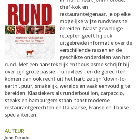
AANMELDEN
RECEPTEN
chef-kok en
restauranteigenaar, je op elke
mogelijke wijze rundvlees te
WEEKMENU'S
bereiden. Naast geweldige
recepten geeft hij ook
uitgebreide informatie over de
KOOKBOEKEN
verschillende rassen en de
geschikte onderdelen van het
rund. Met een aanstekelijk enthousiasme schrijft hij
over zijn grote passie - rundvlees - en de gerechten
komen dan ook recht uit het hart: ze zijn 'down-to-
earth', puur, smakelijk, werelds en vaak eenvoudig te
bereiden. Klassiekers als runderbouillon, carpaccio,
steaks en hamburgers staan naast moderne
restaurantgerechten en Italiaanse, Franse en Thaise
specialiteiten.
AUTEUR
John Torode