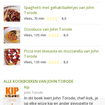
Spaghetti met gehaktballetjes van John
Torode
Vlees, 70 min
8,0
Ossobuco van John Torode
Vlees, 135 min
8,0
Pizza met bresaola en mozzarella van John
Torode
Vlees, 135 min
8,0
ALLE KOOKBOEKEN VAN JOHN TORODE
Kip
John Torode
In dit boek leert John Torode, chef-kok, je
op elke wijze kip en ander gevogelte te