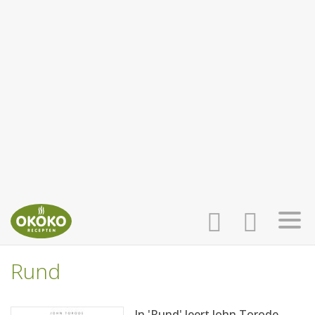
Rund
INLOGGEN
HOME
In 'Rund' leert John Torode,