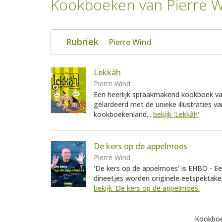
Kookboeken van Pierre 
Rubriek
Pierre Wind
Lekkâh
Pierre Wind
Een heerlijk spraakmakend kookboek van 
gelardeerd met de unieke illustraties 
kookboekenland...
bekijk 'Lekkâh'
De kers op de appelmoes
Pierre Wind
'De kers op de appelmoes' is EHBO - Ee
dineetjes worden originele eetspektakel
bekijk 'De kers op de appelmoes'
Kookboe