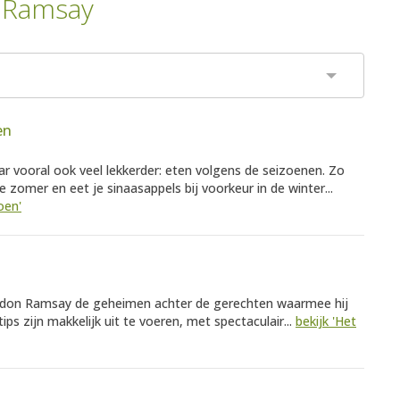
 Ramsay
en
aar vooral ook veel lekkerder: eten volgens de seizoenen. Zo
omer en eet je sinaasappels bij voorkeur in de winter...
oen'
ordon Ramsay de geheimen achter de gerechten waarmee hij
ps zijn makkelijk uit te voeren, met spectaculair...
bekijk 'Het