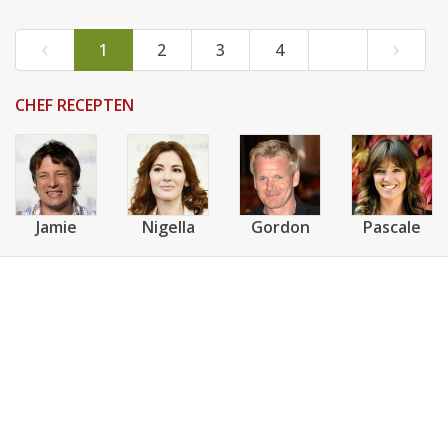
‹
›
1
2
3
4
CHEF RECEPTEN
Jamie
Nigella
Gordon
Pascale