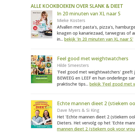
ALLE KOOKBOEKEN OVER SLANK & DIEET
In 20 minuten van XL naar S
Mieke Kosters
Afvallen met pasta's, pizza's, hamburge
knagen op kanariezaad, tarwegras of an
in...
bekijk 'In 20 minuten van XL naar S'
Feel good met weightwatchers
Hilde Smeesters
'Feel good met weightwatchers' geeft j
BEWEEG en LEEF en hun onderlinge sam
praktische tips...
bekijk 'Feel good met 
Echte mannen dieet 2 (stiekem o
Dave Myers & Si King
Het 'Echte mannen dieet 2 (stiekem ook
Dieters. Het vervolg op het 'Echte mann
mannen dieet 2 (stiekem ook voor vrou