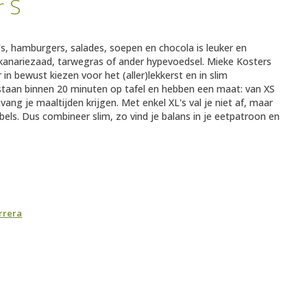
r S
's, hamburgers, salades, soepen en chocola is leuker en
kanariezaad, tarwegras of ander hypevoedsel. Mieke Kosters
 in bewust kiezen voor het (aller)lekkerst en in slim
staan binnen 20 minuten op tafel en hebben een maat: van XS
vang je maaltijden krijgen. Met enkel XL's val je niet af, maar
ebels. Dus combineer slim, zo vind je balans in je eetpatroon en
rrera