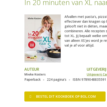
In 20 minuten van XL naa
Afvallen met pasta's, pizza
effectiever dan knagen op 
gelooft niet in diëten, maar
combineren. Alle recepten 
tot XL. Jij bepaalt welke om
van alleen XS'jes word je r
val je af voor altijd.
AUTEUR
UITGEVERIJ
Mieke Kosters
Uitgeverij Ca
Paperback
224 pagina's
ISBN 9789048835591
BESTEL
DIT KOOKBOEK
OP BOL.COM