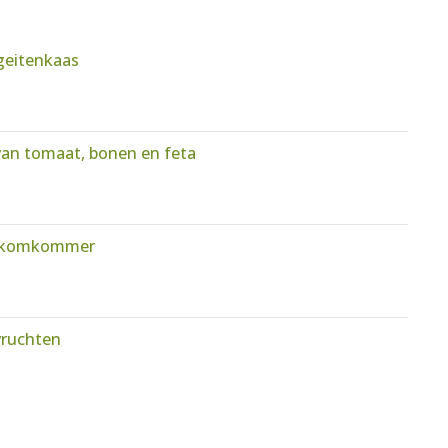
geitenkaas
van tomaat, bonen en feta
n komkommer
vruchten