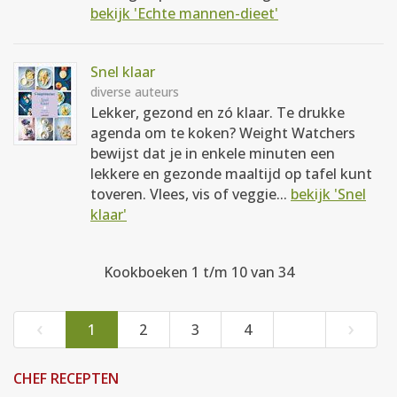
bekijk 'Echte mannen-dieet'
Snel klaar
diverse auteurs
Lekker, gezond en zó klaar. Te drukke
agenda om te koken? Weight Watchers
bewijst dat je in enkele minuten een
lekkere en gezonde maaltijd op tafel kunt
toveren. Vlees, vis of veggie...
bekijk 'Snel
klaar'
Kookboeken 1 t/m 10 van 34
‹
›
1
2
3
4
CHEF RECEPTEN