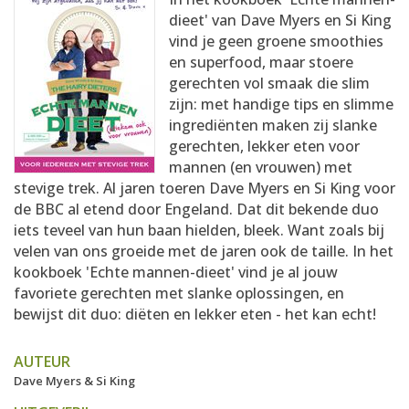
AANMELDEN
RECEPTEN
dieet' van Dave Myers en Si King
vind je geen groene smoothies
en superfood, maar stoere
WEEKMENU'S
gerechten vol smaak die slim
zijn: met handige tips en slimme
ingrediënten maken zij slanke
KOOKBOEKEN
gerechten, lekker eten voor
mannen (en vrouwen) met
stevige trek. Al jaren toeren Dave Myers en Si King voor
de BBC al etend door Engeland. Dat dit bekende duo
iets teveel van hun baan hielden, bleek. Want zoals bij
velen van ons groeide met de jaren ook de taille. In het
kookboek 'Echte mannen-dieet' vind je al jouw
favoriete gerechten met slanke oplossingen, en
bewijst dit duo: diëten en lekker eten - het kan echt!
AUTEUR
Dave Myers & Si King