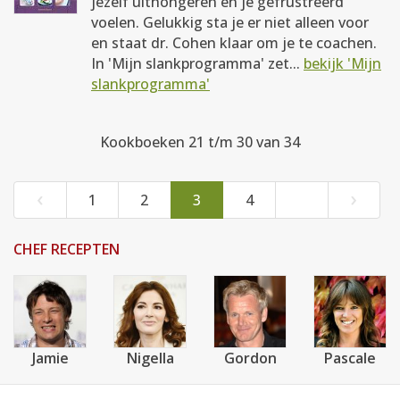
jezelf uithongeren en je gefrustreerd
voelen. Gelukkig sta je er niet alleen voor
en staat dr. Cohen klaar om je te coachen.
In 'Mijn slankprogramma' zet...
bekijk 'Mijn
slankprogramma'
Kookboeken 21 t/m 30 van 34
‹
›
1
2
3
4
CHEF RECEPTEN
Jamie
Nigella
Gordon
Pascale