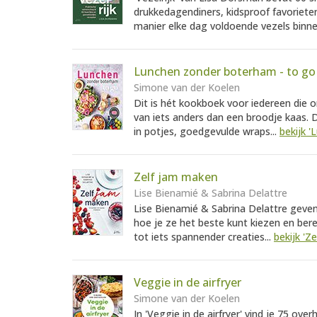
drukkedagendiners, kidsproof favoriet
manier elke dag voldoende vezels binnen
Lunchen zonder boterham - to go
Simone van der Koelen
Dit is hét kookboek voor iedereen die 
van iets anders dan een broodje kaas. 
in potjes, goedgevulde wraps...
bekijk 
Zelf jam maken
Lise Bienamié & Sabrina Delattre
Lise Bienamié & Sabrina Delattre geven 
hoe je ze het beste kunt kiezen en ber
tot iets spannender creaties...
bekijk 'Z
Veggie in de airfryer
Simone van der Koelen
In 'Veggie in de airfryer' vind je 75 ove