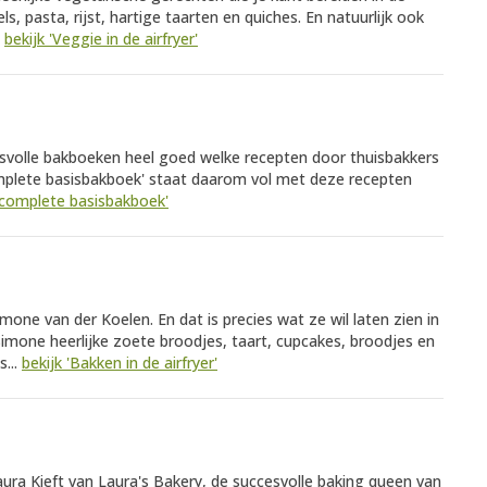
els, pasta, rijst, hartige taarten en quiches. En natuurlijk ook
.
bekijk 'Veggie in de airfryer'
esvolle bakboeken heel goed welke recepten door thuisbakkers
mplete basisbakboek' staat daarom vol met deze recepten
t complete basisbakboek'
imone van der Koelen. En dat is precies wat ze wil laten zien in
t Simone heerlijke zoete broodjes, taart, cupcakes, broodjes en
s...
bekijk 'Bakken in de airfryer'
Laura Kieft van Laura's Bakery, de succesvolle baking queen van