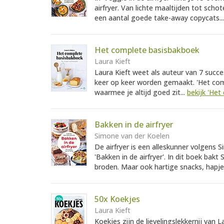
airfryer. Van lichte maaltijden tot schot
een aantal goede take-away copycats..
Het complete basisbakboek
Laura Kieft
Laura Kieft weet als auteur van 7 succ
keer op keer worden gemaakt. 'Het co
waarmee je altijd goed zit...
bekijk 'He
Bakken in de airfryer
Simone van der Koelen
De airfryer is een alleskunner volgens S
'Bakken in de airfryer'. In dit boek bak
broden. Maar ook hartige snacks, hapje
50x Koekjes
Laura Kieft
Koekjes zijn de lievelingslekkernij van 