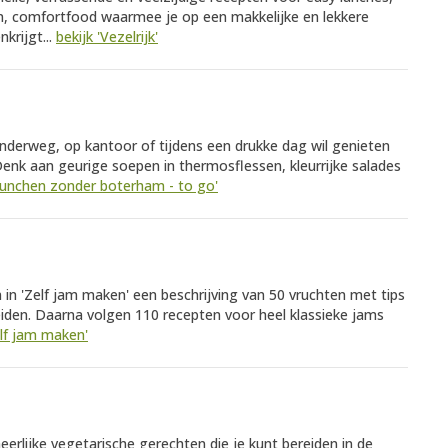
en, comfortfood waarmee je op een makkelijke en lekkere
krijgt...
bekijk 'Vezelrijk'
onderweg, op kantoor of tijdens een drukke dag wil genieten
Denk aan geurige soepen in thermosflessen, kleurrijke salades
'Lunchen zonder boterham - to go'
in 'Zelf jam maken' een beschrijving van 50 vruchten met tips
eiden. Daarna volgen 110 recepten voor heel klassieke jams
elf jam maken'
rheerlijke vegetarische gerechten die je kunt bereiden in de