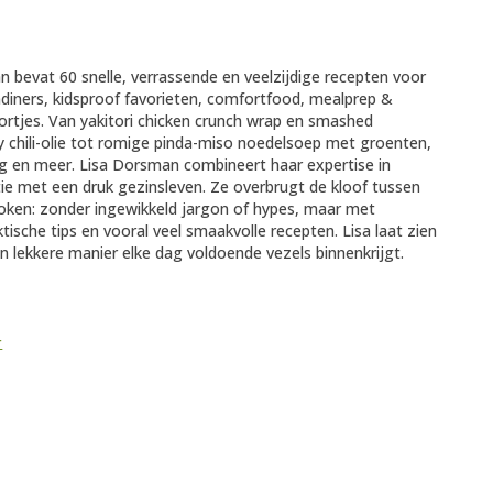
an bevat 60 snelle, verrassende en veelzijdige recepten voor
diners, kidsproof favorieten, comfortfood, mealprep &
ortjes. Van yakitori chicken crunch wrap en smashed
y chili-olie tot romige pinda-miso noedelsoep met groenten,
 en meer. Lisa Dorsman combineert haar expertise in
ie met een druk gezinsleven. Ze overbrugt de kloof tussen
oken: zonder ingewikkeld jargon of hypes, maar met
tische tips en vooral veel smaakvolle recepten. Lisa laat zien
n lekkere manier elke dag voldoende vezels binnenkrijgt.
r