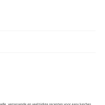
nelle, verrassende en veelzijdige recepten voor easy lunches,