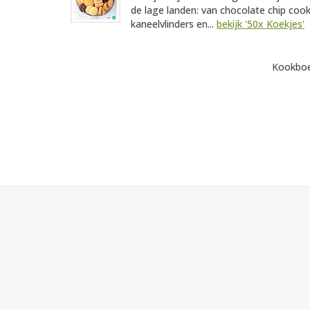
de lage landen: van chocolate chip coo
kaneelvlinders en...
bekijk '50x Koekjes'
Kookboe