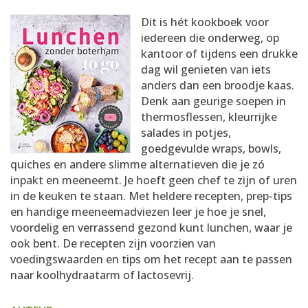
AANMELDEN
RECEPTEN
Dit is hét kookboek voor
iedereen die onderweg, op
kantoor of tijdens een drukke
WEEKMENU'S
dag wil genieten van iets
anders dan een broodje kaas.
Denk aan geurige soepen in
KOOKBOEKEN
thermosflessen, kleurrijke
salades in potjes,
goedgevulde wraps, bowls,
quiches en andere slimme alternatieven die je zó
inpakt en meeneemt. Je hoeft geen chef te zijn of uren
in de keuken te staan. Met heldere recepten, prep-tips
en handige meeneemadviezen leer je hoe je snel,
voordelig en verrassend gezond kunt lunchen, waar je
ook bent. De recepten zijn voorzien van
voedingswaarden en tips om het recept aan te passen
naar koolhydraatarm of lactosevrij.