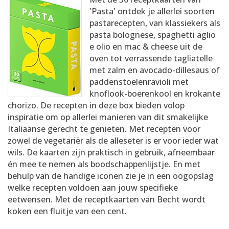
AANMELDEN
RECEPTEN
'Pasta' ontdek je allerlei soorten
pastarecepten, van klassiekers als
pasta bolognese, spaghetti aglio
WEEKMENU'S
e olio en mac & cheese uit de
oven tot verrassende tagliatelle
met zalm en avocado-dillesaus of
KOOKBOEKEN
paddenstoelenravioli met
knoflook-boerenkool en krokante
chorizo. De recepten in deze box bieden volop
inspiratie om op allerlei manieren van dit smakelijke
Italiaanse gerecht te genieten. Met recepten voor
zowel de vegetariër als de alleseter is er voor ieder wat
wils. De kaarten zijn praktisch in gebruik, afneembaar
én mee te nemen als boodschappenlijstje. En met
behulp van de handige iconen zie je in een oogopslag
welke recepten voldoen aan jouw specifieke
eetwensen. Met de receptkaarten van Becht wordt
koken een fluitje van een cent.