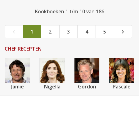
Kookboeken 1 t/m 10 van 186
‹
›
1
2
3
4
5
CHEF RECEPTEN
Jamie
Nigella
Gordon
Pascale