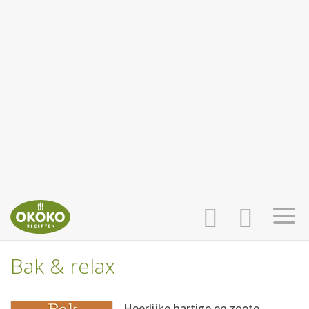
Bak & relax
INLOGGEN
HOME
Heerlijke hartige en zoete