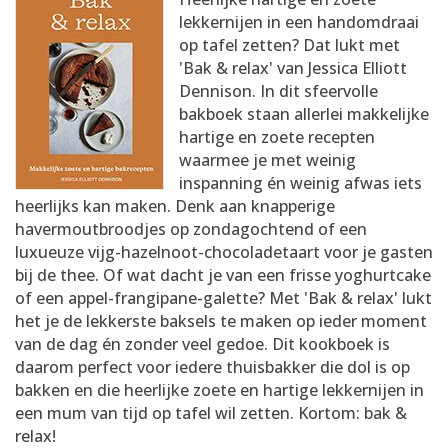
AANMELDEN
RECEPTEN
lekkernijen in een handomdraai
op tafel zetten? Dat lukt met
'Bak & relax' van Jessica Elliott
WEEKMENU'S
Dennison. In dit sfeervolle
bakboek staan allerlei makkelijke
hartige en zoete recepten
KOOKBOEKEN
waarmee je met weinig
inspanning én weinig afwas iets
heerlijks kan maken. Denk aan knapperige
havermoutbroodjes op zondagochtend of een
luxueuze vijg-hazelnoot-chocoladetaart voor je gasten
bij de thee. Of wat dacht je van een frisse yoghurtcake
of een appel-frangipane-galette? Met 'Bak & relax' lukt
het je de lekkerste baksels te maken op ieder moment
van de dag én zonder veel gedoe. Dit kookboek is
daarom perfect voor iedere thuisbakker die dol is op
bakken en die heerlijke zoete en hartige lekkernijen in
een mum van tijd op tafel wil zetten. Kortom: bak &
relax!