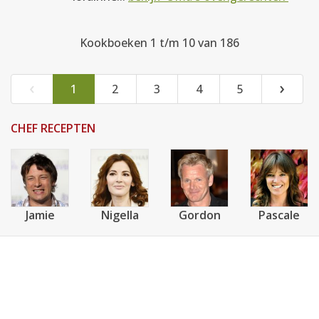
Kookboeken 1 t/m 10 van 186
‹
›
1
2
3
4
5
CHEF RECEPTEN
Jamie
Nigella
Gordon
Pascale