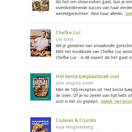
Als het om slowcooken gaat, kun je in
overdonderende succes van haar eerde
wereldgerechten'. Reis naar allerlei...
bek
Chefke Luc
Luc Gons
Wil je genieten van smaakvolle gerecht
Met het kookboek van Chefke Luc wordt 
Chefke Luc - is dé expert als het gaat 
Het beste bakplaatboek ooit
John Gregory Smith
Met de 100 recepten uit 'Het beste bak
de oven. Of je nu zeeën van tijd hebt of
ooit is het zo gepiept...
bekijk 'Het bes
Cookies & Crumbs
Kaja Hengstenberg