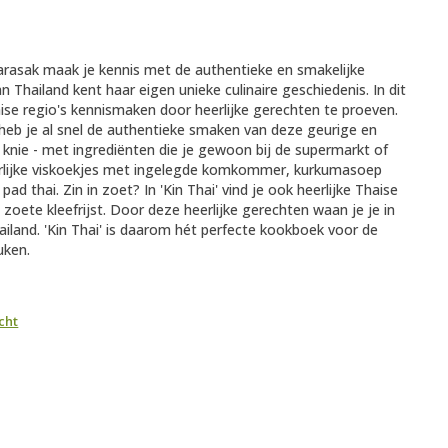
tarasak maak je kennis met de authentieke en smakelijke
n Thailand kent haar eigen unieke culinaire geschiedenis. In dit
ise regio's kennismaken door heerlijke gerechten te proeven.
eb je al snel de authentieke smaken van deze geurige en
knie - met ingrediënten die je gewoon bij de supermarkt of
rlijke viskoekjes met ingelegde komkommer, kurkumasoep
pad thai. Zin in zoet? In 'Kin Thai' vind je ook heerlijke Thaise
oete kleefrijst. Door deze heerlijke gerechten waan je je in
ailand. 'Kin Thai' is daarom hét perfecte kookboek voor de
uken.
cht