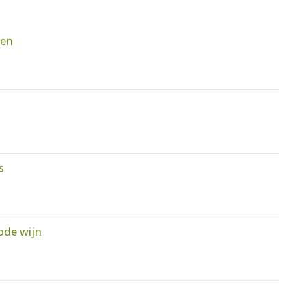
ten
s
ode wijn