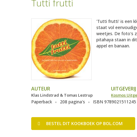
Tutti frutti
'Tutti frutti' is een
staat vol eenvoudige
weetjes. De foto's z
pitahaya staan in dit
appel en banaan.
AUTEUR
UITGEVERIJ
Klas Lindstrad & Tomas Lestrup
Kosmos Uitg
Paperback
208 pagina's
ISBN 9789021511245
BESTEL
DIT KOOKBOEK
OP BOL.COM