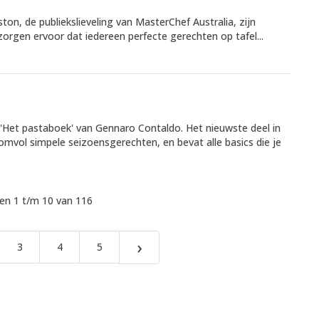
ton, de publiekslieveling van MasterChef Australia, zijn
orgen ervoor dat iedereen perfecte gerechten op tafel...
'Het pastaboek' van Gennaro Contaldo. Het nieuwste deel in
omvol simpele seizoensgerechten, en bevat alle basics die je
n 1 t/m 10 van 116
›
3
4
5