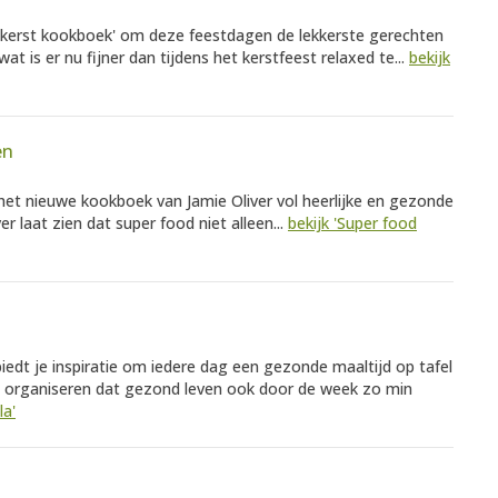
r's kerst kookboek' om deze feestdagen de lekkerste gerechten
at is er nu fijner dan tijdens het kerstfeest relaxed te...
bekijk
en
s het nieuwe kookboek van Jamie Oliver vol heerlijke en gezonde
r laat zien dat super food niet alleen...
bekijk 'Super food
s biedt je inspiratie om iedere dag een gezonde maaltijd op tafel
te organiseren dat gezond leven ook door de week zo min
la'