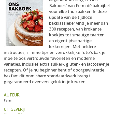
AANMELDEN
RECEPTEN
Bakboek' van Ferm dé bakbijbel
voor elke thuisbakker. In deze
update van de tijdloze
WEEKMENU'S
bakklassieker vind je meer dan
300 recepten, van krokante
koekjes tot smeuïge taarten
KOOKBOEKEN
en eigentijdse hartige
lekkernijen. Met heldere
instructies, slimme tips en verrukkelijke foto's bak je
moeiteloos vertrouwde favorieten én moderne
variaties, inclusief extra suiker-, gluten- en lactosevrije
recepten. Of je nu beginner bent of doorgewinterde
bakfan: dit onmisbare standaardwerk brengt
gegarandeerd ovenvers geluk in je keuken.
AUTEUR
Ferm
UITGEVERIJ