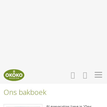
Ons bakboek
INLOGGEN
HOME
Al generaties lang is 'Ons