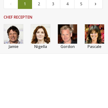
‹
›
1
2
3
4
5
CHEF RECEPTEN
Jamie
Nigella
Gordon
Pascale