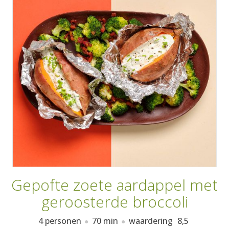
AANMELDEN
RECEPTEN
WEEKMENU'S
KOOKBOEKEN
Gepofte zoete aardappel met
geroosterde broccoli
4 personen
70 min
waardering
8,5