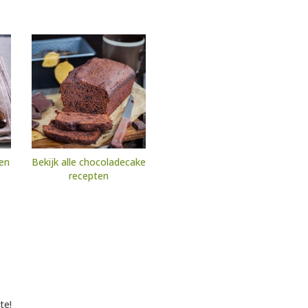
ten
Bekijk alle chocoladecake
recepten
te!