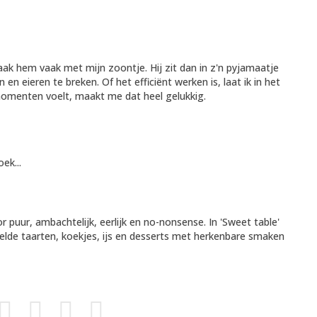
aak hem vaak met mijn zoontje. Hij zit dan in z'n pyjamaatje
n eieren te breken. Of het efficiënt werken is, laat ik in het
 momenten voelt, maakt me dat heel gelukkig.
ek...
 puur, ambachtelijk, eerlijk en no-nonsense. In 'Sweet table'
telde taarten, koekjes, ijs en desserts met herkenbare smaken